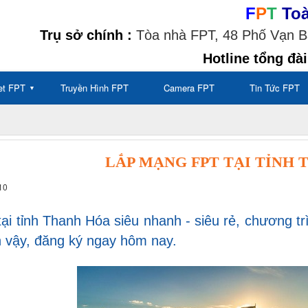
F
P
T
To
Trụ sở chính :
Tòa nhà FPT, 48 Phố Vạn Bả
Hotline tổng đài
net FPT
Truyền Hình FPT
Camera FPT
Tin Tức FPT
▼
LẮP MẠNG FPT TẠI TỈNH
10
i tỉnh Thanh Hóa siêu nhanh - siêu rẻ, chương t
n vậy, đăng ký ngay hôm nay.