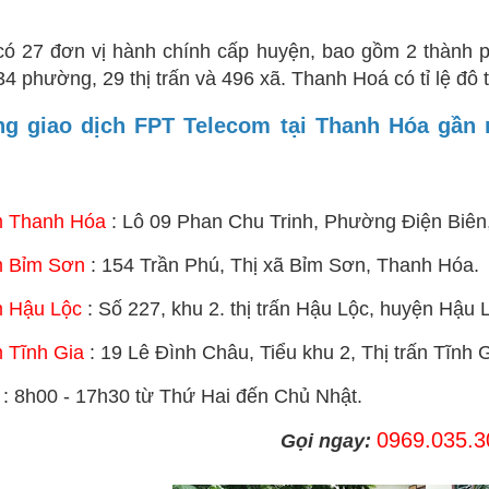
ó 27 đơn vị hành chính cấp huyện, bao gồm 2 thành ph
4 phường, 29 thị trấn và 496 xã. Thanh Hoá có tỉ lệ đô t
g giao dịch FPT Telecom tại Thanh Hóa gần 
m Thanh Hóa
:
Lô 09 Phan Chu Trinh, Phường Điện Biê
m Bỉm Sơn
: 154 Trần Phú, Thị xã Bỉm Sơn, Thanh Hóa.
m Hậu Lộc
: Số 227, khu 2. thị trấn Hậu Lộc, huyện Hậu
 Tĩnh Gia
: 19 Lê Đình Châu, Tiểu khu 2, Thị trấn Tĩnh
 : 8h00 - 17h30 từ Thứ Hai đến Chủ Nhật.
0969.035.3
Gọi ngay: