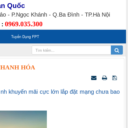
àn Quốc
o - P.Ngọc Khánh - Q.Ba Đình - TP.Hà Nội
0969.035.300
 :
Tuyển Dụng FPT
 THANH HÓA
rình khuyến mãi cực lớn lắp đặt mạng chưa bao