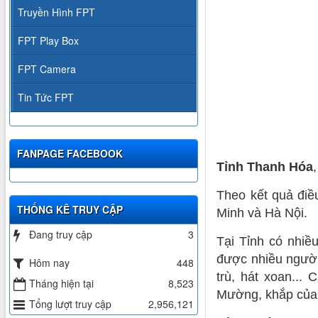
Truyền Hình FPT
FPT Play Box
FPT Camera
Tin Tức FPT
FANPAGE FACEBOOK
Tỉnh Thanh Hóa
Theo kết quả điề
THỐNG KÊ TRUY CẬP
Minh và Hà Nội.
Đang truy cập
3
Tại Tỉnh có nhiề
được nhiều người 
Hôm nay
448
trù, hát xoan...
Tháng hiện tại
8,523
Mường, khắp của 
Tổng lượt truy cập
2,956,121