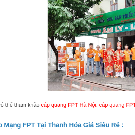
có thể tham khảo
cáp quang FPT Hà Nội
,
cáp quang F
p Mạng FPT Tại Thanh Hóa Giá Siêu Rẻ :