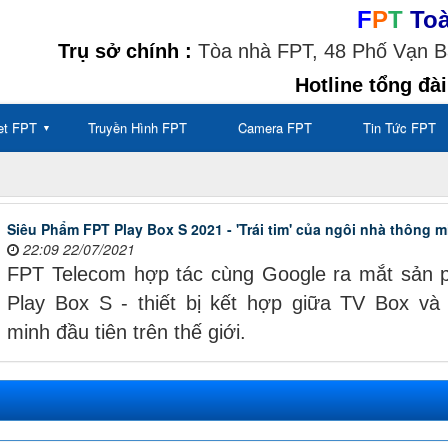
F
P
T
To
Trụ sở chính :
Tòa nhà FPT, 48 Phố Vạn Bả
Hotline tổng đài
net FPT
Truyền Hình FPT
Camera FPT
Tin Tức FPT
▼
Siêu Phẩm FPT Play Box S 2021 - 'Trái tim' của ngôi nhà thông 
22:09 22/07/2021
FPT Telecom hợp tác cùng Google ra mắt sản
Play Box S - thiết bị kết hợp giữa TV Box và 
minh đầu tiên trên thế giới.