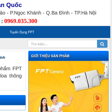
àn Quốc
o - P.Ngọc Khánh - Q.Ba Đình - TP.Hà Nội
0969.035.300
 :
Tuyển Dụng FPT
GIỚI THIỆU SẢN PHẨM
minh
 phẩm FPT
loa thông