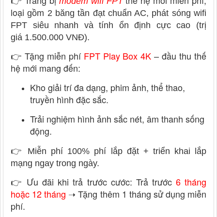
👉
Trang bị
thế hệ mới miễn phí,
modem wifi FPT
loại
gồm 2 băng tần đạt chuẩn AC, phát sóng wifi
FPT siêu nhanh và tính ổn định cực cao (trị
giá 1.500.000 VNĐ).
👉
Tặng miễn phí
FPT Play Box 4K
– đầu thu thế
hệ mới mang đến:
Kho giải trí đa dạng, phim ảnh, thể thao,
truyền hình đặc sắc.
Trải nghiệm hình ảnh sắc nét, âm thanh sống
động.
👉
Miễn phí 100% phí lắp đặt + triển khai lắp
mạng ngay trong ngày.
👉 Ưu đãi khi trả trước cước: Trả trước
6 tháng
hoặc 12 tháng
➝ Tặng thêm 1 tháng sử dụng miễn
phí.