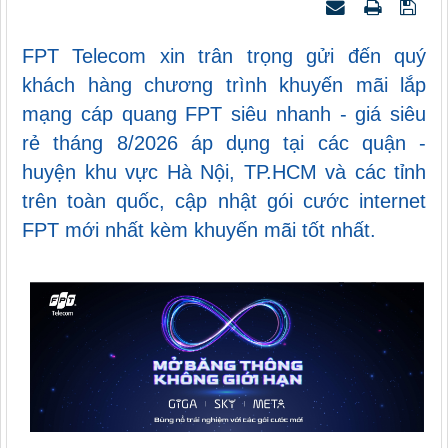
FPT Telecom xin trân trọng gửi đến quý
khách hàng chương trình khuyến mãi lắp
mạng cáp quang FPT siêu nhanh - giá siêu
rẻ tháng 8/2026 áp dụng tại các quận -
huyện khu vực Hà Nội, TP.HCM và các tỉnh
trên toàn quốc, cập nhật gói cước internet
FPT mới nhất kèm khuyến mãi tốt nhất.