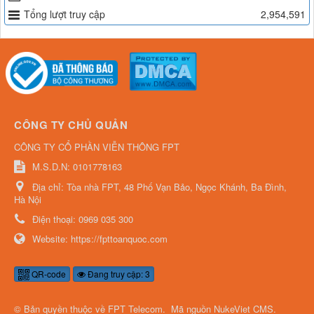
Tổng lượt truy cập
2,954,591
CÔNG TY CHỦ QUẢN
CÔNG TY CỔ PHẦN VIỄN THÔNG FPT
M.S.D.N: 0101778163
Địa chỉ:
Tòa nhà FPT, 48 Phố Vạn Bảo, Ngọc Khánh, Ba Đình,
Hà Nội
Điện thoại:
0969 035 300
Website:
https://fpttoanquoc.com
QR-code
Đang truy cập: 3
© Bản quyền thuộc về
FPT Telecom
.
Mã nguồn
NukeViet CMS
.