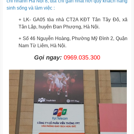
chi nhánh Hà Nội 8, địa chỉ gần nhất nơi quý khách hàng
sinh sống và làm việc :
+ LK- GA05 tòa nhà CT2A KĐT Tân Tây Đô, xã
Tân Lập, huyện Đan Phượng, Hà Nội.
+ Số 46 Nguyễn Hoàng, Phường Mỹ Đình 2, Quận
Nam Từ Liêm, Hà Nội.
Gọi ngay:
0969.035.300