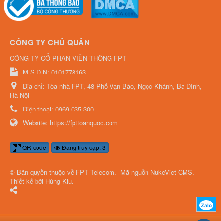
CÔNG TY CHỦ QUẢN
CÔNG TY CỔ PHẦN VIỄN THÔNG FPT
M.S.D.N: 0101778163
Địa chỉ:
Tòa nhà FPT, 48 Phố Vạn Bảo, Ngọc Khánh, Ba Đình,
Hà Nội
Điện thoại:
0969 035 300
Website:
https://fpttoanquoc.com
QR-code
Đang truy cập: 3
© Bản quyền thuộc về
FPT Telecom
.
Mã nguồn
NukeViet CMS
.
Thiết kế bởi
Hùng Kiu
.
Zalo