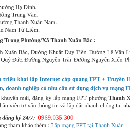
hường Hạ Đình.
ường Trung Văn.
hường Thanh Xuân Nam.
ận Nam Từ Liêm.
g Trong Phường/Xã Thanh Xuân Bắc :
nh Xuân Bắc, Đường Khuất Duy Tiến
Đường Lê Văn L
,
 Quý Đức
Đường Nguyễn Trãi
Đường Nguyễn Xiển
P
,
,
,
n triển khai lắp Internet cáp quang FPT + Truyề
n, doanh nghiệp có nhu cầu sử dụng dịch vụ mạng FP
ề khuyến mãi, đăng ký lắp mạng FPT phường
Thanh 
hân viên tư vấn thông tin và lắp đặt nhanh chóng tại nh
0969.035.300
à đăng ký 24/7:
àng tham khảo thêm :
L
ắp mạng FPT tại Thanh Xuân