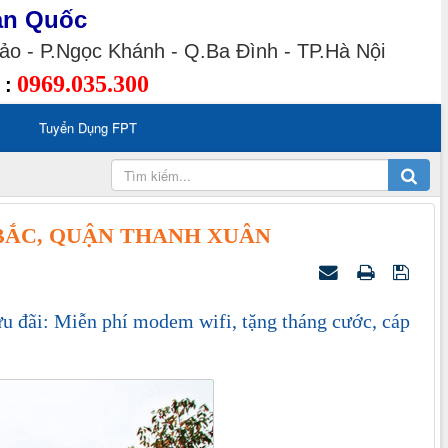
àn Quốc
o - P.Ngọc Khánh - Q.Ba Đình - TP.Hà Nội
0969.035.300
 :
Tuyển Dụng FPT
BẮC, QUẬN THANH XUÂN
 đãi: Miễn phí modem wifi, tặng tháng cước, cáp