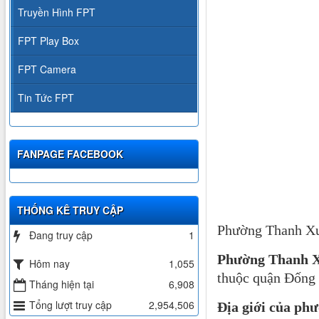
Truyền Hình FPT
FPT Play Box
FPT Camera
Tin Tức FPT
FANPAGE FACEBOOK
THỐNG KÊ TRUY CẬP
Phường Thanh Xu
Đang truy cập
1
Phường
Thanh 
Hôm nay
1,055
thuộc quận Đống
Tháng hiện tại
6,908
Tổng lượt truy cập
2,954,506
Địa giới của p