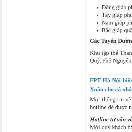
Đông giáp p
Tây giáp ph
Nam giáp p
Bắc giáp qu
Các Tuyến Đườn
Khu tập thể Tha
Quý
Phố Nguyễn
,
FPT Hà Nội hiệ
Xuân cho cá nhâ
Mọi thông tin v
hotline để được n
Hotline tư vấn v
Mời quý khách h