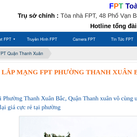
F
P
T
To
Trụ sở chính :
Tòa nhà FPT, 48 Phố Vạn Bả
Hotline tổng đài
net FPT
Truyền Hình FPT
Camera FPT
Tin Tức FPT
▼
FPT Quận Thanh Xuân
LẮP MẠNG FPT PHƯỜNG THANH XUÂN 
 Phường Thanh Xuân Bắc, Quận Thanh xuân vô cùng ưu
lại giá cực rẻ tại phường